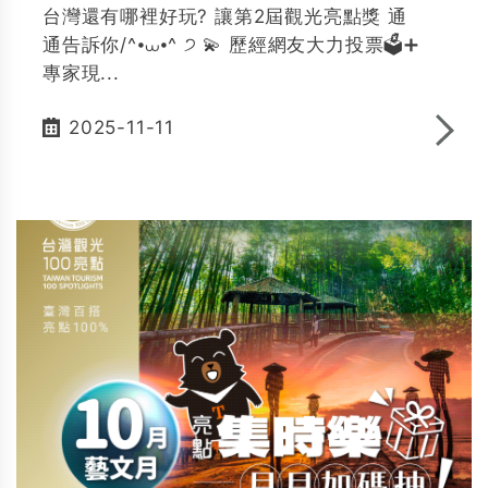
台灣還有哪裡好玩? 讓第2屆觀光亮點獎 通
通告訴你/^⦁⩊⦁^ ੭ 💫 歷經網友大力投票🗳️➕
專家現...
2025-11-11