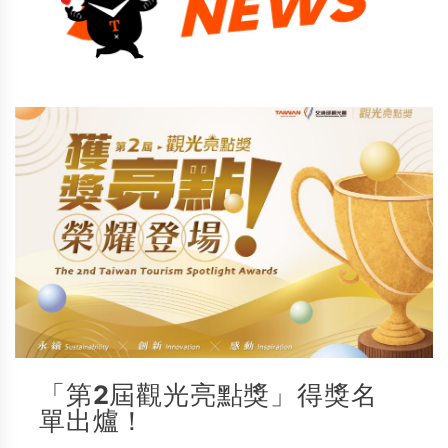
「第2屆觀光亮點獎」得獎名
單出爐！