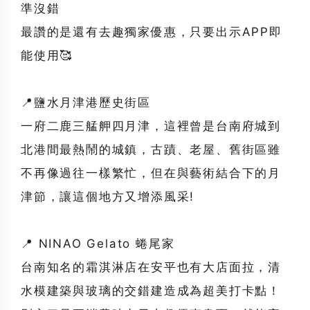
準沒錯
最讚的是還有去趣獨家優惠，只要出示APP即
能使用🥰
📍鹽水月津港歷史街區
一府二鹿三艋舺四月津，這裡曾是台南府城到
北港間最熱鬧的城鎮，古蹟、老屋、舊街區雖
不再像過往一樣繁忙，但在與藝術結合下的月
津節，讓這個地方又增添風采!
📍 NINAO Gelato 蜷尾家
台南知名的霜淇淋店在安平也有大店面拉，清
水模建築與玻璃的交錯建造成為超美打卡點！