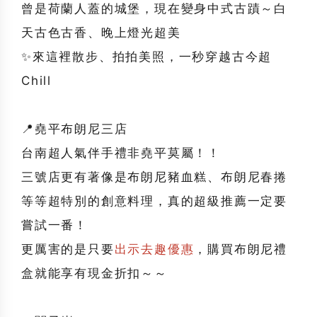
曾是荷蘭人蓋的城堡，現在變身中式古蹟～白
天古色古香、晚上燈光超美
✨來這裡散步、拍拍美照，一秒穿越古今超
Chill
📍堯平布朗尼三店
台南超人氣伴手禮非堯平莫屬！！
三號店更有著像是布朗尼豬血糕、布朗尼春捲
等等超特別的創意料理，真的超級推薦一定要
嘗試一番！
更厲害的是只要
出示去趣優惠
，購買布朗尼禮
盒就能享有現金折扣～～