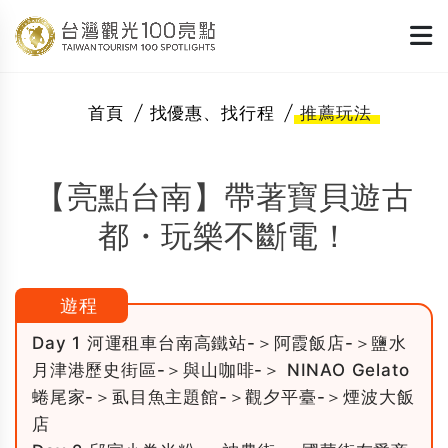
首頁
找優惠、找行程
推薦玩法
【亮點台南】帶著寶貝遊古
都・玩樂不斷電！
遊程
Day 1 河運租車台南高鐵站-＞阿霞飯店-＞鹽水
月津港歷史街區-＞與山咖啡-＞ NINAO Gelato
蜷尾家-＞虱目魚主題館-＞觀夕平臺-＞煙波大飯
店