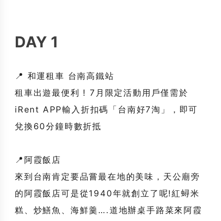
DAY 1
📍 和運租車 台南高鐵站
租車出遊最便利 ! 7月限定活動用戶僅需於
iRent APP輸入折扣碼「台南好7淘」，即可
兌換60分鐘時數折抵
📍阿霞飯店
來到台南肯定要品嘗最在地的美味，天公廟旁
的阿霞飯店可是從1940年就創立了呢!紅蟳米
糕、炒鱔魚、海鮮羹….道地辦桌手路菜來阿霞