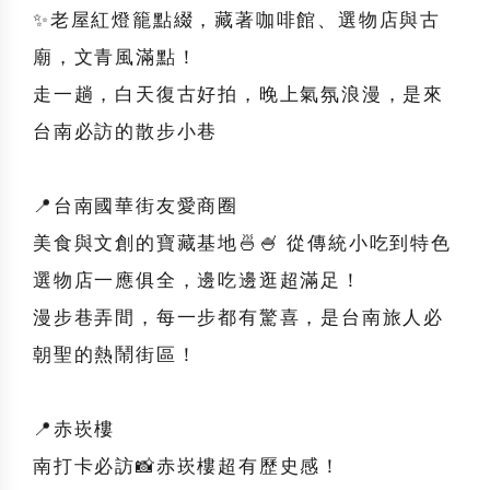
✨老屋紅燈籠點綴，藏著咖啡館、選物店與古
廟，文青風滿點！
走一趟，白天復古好拍，晚上氣氛浪漫，是來
台南必訪的散步小巷
📍台南國華街友愛商圈
美食與文創的寶藏基地🍜🍧 從傳統小吃到特色
選物店一應俱全，邊吃邊逛超滿足！
漫步巷弄間，每一步都有驚喜，是台南旅人必
朝聖的熱鬧街區！
📍赤崁樓
南打卡必訪📸赤崁樓超有歷史感！