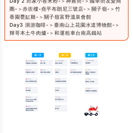
Day 2 邱家小卷米粉-＞神農街-＞國華街友愛商
圈-＞赤崁樓-堯平布朗尼三號店-＞關子嶺-＞竹
香園甕缸雞-＞關子嶺富野溫泉會館
Day3 洄游咖啡-＞臺南山上花園水道博物館-＞
輝哥本土牛肉爐-＞和運租車台南高鐵站