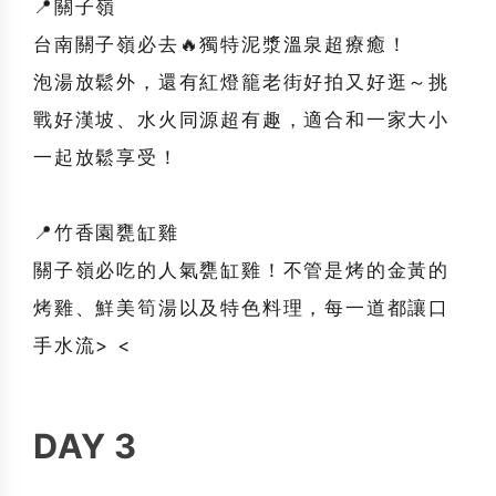
📍關子嶺
台南關子嶺必去🔥獨特泥漿溫泉超療癒！
泡湯放鬆外，還有紅燈籠老街好拍又好逛～挑
戰好漢坡、水火同源超有趣，適合和一家大小
一起放鬆享受！
📍竹香園甕缸雞
關子嶺必吃的人氣甕缸雞！不管是烤的金黃的
烤雞、鮮美筍湯以及特色料理，每一道都讓口
手水流> <
DAY 3