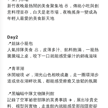
新竹夜晚最熱鬧的美食聚集地 🍜，傳統小吃與創
意料理並存，白天是老市場，夜晚搖身一變成為
年輕人最愛的美食新天地
Day2
📍姐妹小籠包
人氣排隊美食 🥟，皮薄多汁、餡料飽滿，一籠熱
騰騰端上桌，咬下一口就能感受爆汁的銷魂滋味
📍青草湖
休閒秘境 🌿，湖光山色相映成趣，走一圈環湖步
道或坐在湖畔吹風，都能感受療癒又放鬆的氛圍
📍黑蝙蝠中隊文物陳列館
記錄了空軍祕密部隊的英勇事蹟 ✈️，展出珍貴史
料、模型與實物，走進館內就能感受那段隱密卻