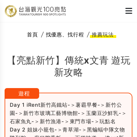
首頁
找優惠、找行程
推薦玩法
【亮點新竹】傳統x文青 遊玩
新攻略
遊程
Day 1 iRent新竹高鐵站-＞薯霸早餐-＞新竹公
園-＞新竹市玻璃工藝博物館-＞玉蘭豆沙鮮乳-＞
石家魚丸-＞新竹漁港-＞東門市場-＞玩點名
Day 2 姐妹小籠包-＞青草湖-＞黑蝙蝠中隊文物