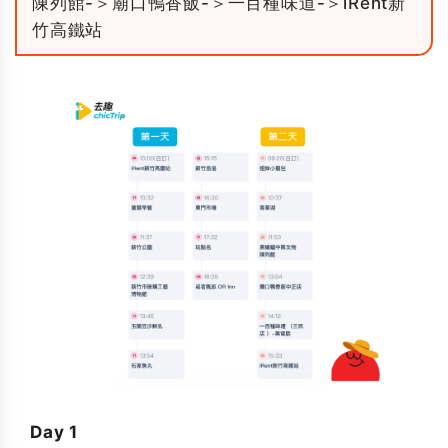
陳列館-＞廟口鴨香飯-＞一百種味道-＞iRent新
竹高鐵站
Day 1