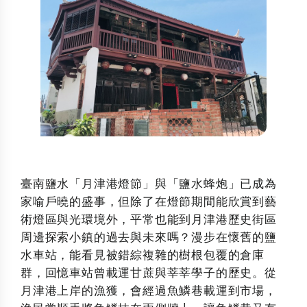
臺南鹽水「月津港燈節」與「鹽水蜂炮」已成為
家喻戶曉的盛事，但除了在燈節期間能欣賞到藝
術燈區與光環境外，平常也能到月津港歷史街區
周邊探索小鎮的過去與未來嗎？漫步在懷舊的鹽
水車站，能看見被錯綜複雜的樹根包覆的倉庫
群，回憶車站曾載運甘蔗與莘莘學子的歷史。從
月津港上岸的漁獲，會經過魚鱗巷載運到市場，