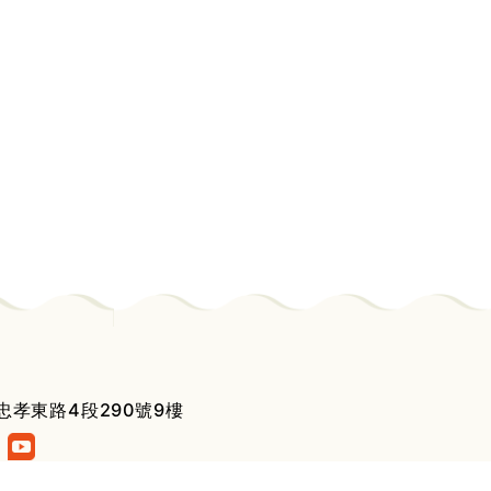
忠孝東路4段290號9樓
1 次