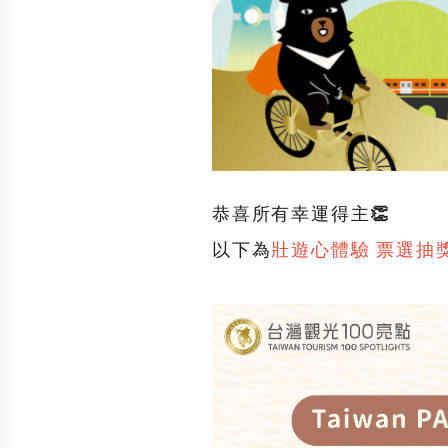
恭喜所有幸運得主👏
以下為
壯遊心體驗 票選抽