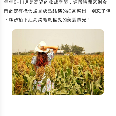
每年9-11月是高粱的收成季節，這段時間來到金
門必定有機會遇見成熟結穗的紅高粱田，別忘了停
下腳步拍下紅高粱隨風搖曳的美麗風光！