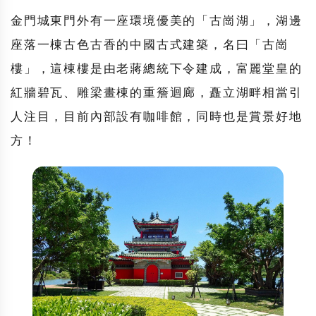
金門城東門外有一座環境優美的「
古崗湖
」，湖邊
座落一棟古色古香的中國古式建築，名曰「
古崗
樓
」，這棟樓是由老蔣總統下令建成，富麗堂皇的
紅牆碧瓦、雕梁畫棟的重簷迴廊，矗立湖畔相當引
人注目，目前內部設有咖啡館，同時也是賞景好地
方！