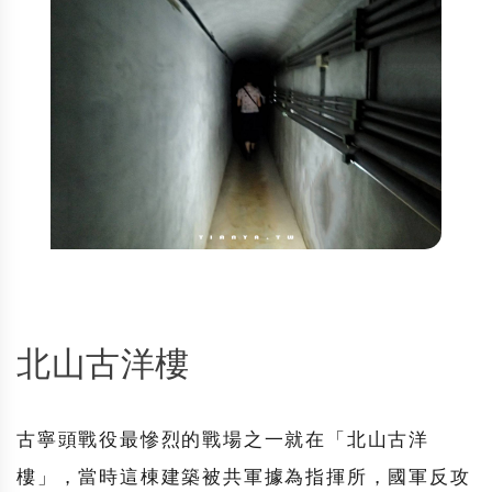
北山古洋樓
古寧頭戰役
最慘烈的戰場之一就在「
北山古洋
樓
」，當時這棟建築被共軍據為指揮所，國軍反攻