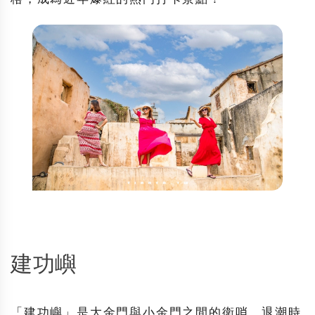
建功嶼
「
建功嶼
」是大金門與小金門之間的衛哨，退潮時