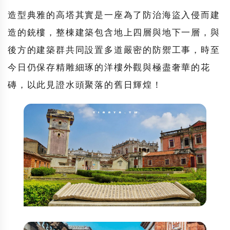
造型典雅的高塔其實是一座為了防治海盜入侵而建
造的銃樓，整棟建築包含地上四層與地下一層，與
後方的建築群共同設置多道嚴密的防禦工事，時至
今日仍保存精雕細琢的洋樓外觀與極盡奢華的花
磚，以此見證水頭聚落的舊日輝煌！