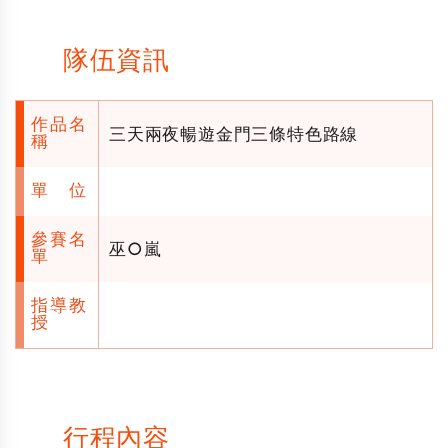
隊伍資訊
作品名
三天兩夜暢遊金門三條特色路線
稱
單位
參賽名
巫○嵐
單
指導教
授
行程內容