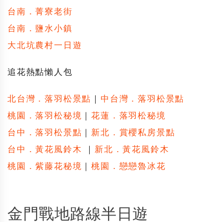
台南．菁寮老街
台南．鹽水小鎮
大北坑農村一日遊
追花熱點懶人包
北台灣．落羽松景點
｜
中台灣．落羽松景點
桃園．落羽松秘境
｜
花蓮．落羽松秘境
台中．落羽松景點
｜
新北．賞櫻私房景點
台中．黃花風鈴木
｜
新北．黃花風鈴木
桃園．紫藤花秘境
｜
桃園．戀戀魯冰花
金門戰地路線半日遊