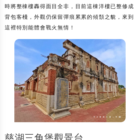
時將整棟樓轟得面目全非，目前這棟洋樓已整修成
背包客棧，外觀仍保留彈痕累累的傾頹之貌，來到
這裡特別能體會戰火無情！
慈湖三角堡觀景台