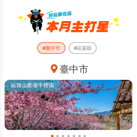
#臺中市
#花蓮縣
臺中市
福壽山農場千櫻園