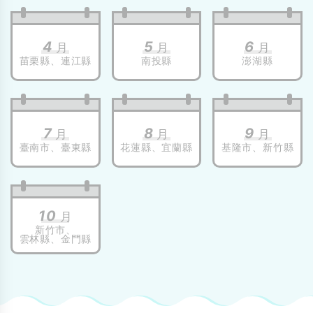
4
5
6
月
月
月
苗栗縣、
連江縣
南投縣
澎湖縣
7
8
9
月
月
月
臺南市、
臺東縣
花蓮縣、
宜蘭縣
基隆市、
新竹縣
10
月
新竹市、
雲林縣、
金門縣