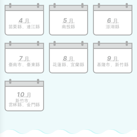
4
5
6
月
月
月
苗栗縣、
連江縣
南投縣
澎湖縣
7
8
9
月
月
月
臺南市、
臺東縣
花蓮縣、
宜蘭縣
基隆市、
新竹縣
10
月
新竹市、
雲林縣、
金門縣